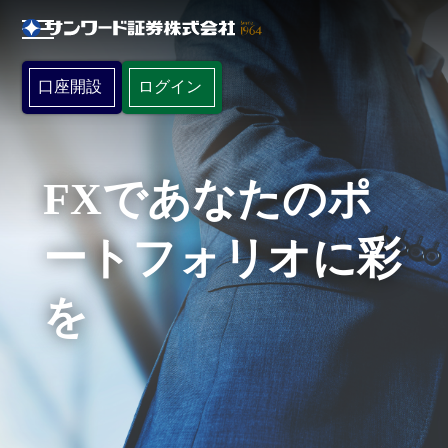
口座開設
ログイン
FXであなたのポ
ートフォリオに彩
を