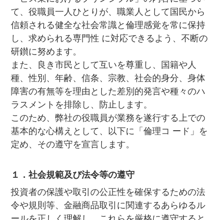
て、役職員一人ひとりが、職業人として国民から
信頼される健全な社会常識と倫理感覚を常に保持
し、求められる専門性 に対応できるよう、不断の
研鑚に努めます。
また、良き市民として互いを尊重し、国籍や人
種、性別、年齢、信条、宗教、社会的身分、身体
障害の有無等を理由とした差別的発言や種々のハ
ラスメントを排除し、防止します。
このため、弊社の役職員が業務を遂行する上での
基本的な心構えとして、以下に「倫理コ ード」を
定め、その遵守を宣言します。
１．社会規範及び法令等の遵守
投資者の保護や取引の公正性を確保するための法
令や規則等、金融商品取引に関連するあらゆるル
ールを正しく理解し、これらを厳格に遵守すると